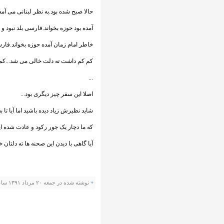
حالا صبح شده بود.به نظر لبنانی می آمد
آمده بود حوزه بخواند.فارسی بلد نبود
خاطر امام زمان آمده حوزه بخواند.فارس
کم کم داشت ته دلت خالی می شد...ک
...
اصلا این سفر چیز دیگری بود...
شاید نظیرش زیاد دیده باشید اما آیا تا ب
که ما دچار یک جور رکود و عادت شده ایم
آیا گاهی با دیدن این صحنه ها ته دلتان 
+
نوشته شده در جمعه ۲۰ مرداد ۱۳۹۱ ساعت 15 توسط امیدوار |