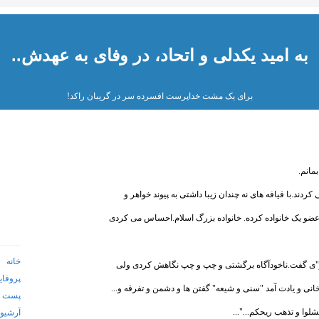
به امید یکدلی و اتحاد، در وفای به عهدش..
برای یک مشت خداپرست افسرده سر در گریبان راکد!
مانم.
ردند.با قیافه های نه چندان زیبا داشتی به پیوند خواهر و
ا عضو یک خانواده کرده. خانواده بزرگ اسلام.احساس می کردی
خانه
مر"ی گفت.ناخودآگاه برگشتی و چپ و چپ نگاهش کردی ولی
پروفای
نی و یادت آمد "سنی و شیعه" گفتن ها و دشمن و تفرقه و...
پست ا
لوا و تذهب ریحکم..."...
آرشیو 